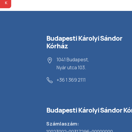
Budapesti Károlyi Sándor
Kórház
1041 Budapest,
Nyár utca 103.
+36 1 369 2111
Budapesti Károlyi Sándor Kó
Számlaszám:
10023002-00317296-00000000