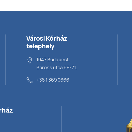
Városi Kórház
telephely
1047 Budapest,
Baross utca 69-71.
+36 1 369 0666
rház