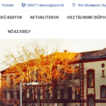
Főoldal
EESZT lakossági portál
1041 Budapest, Ny
EKŰ ADATOK
AKTUALITÁSOK
OSZTÁLYAINK IDŐPO
K
NŐ AZ ESÉLY