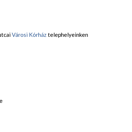
utcai
Városi Kórház
telephelyeinken
e