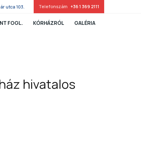
Telefonszám
+36 1 369 2111
ár utca 103.
NT FOGL.
KÓRHÁZRÓL
GALÉRIA
ház hivatalos