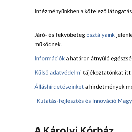
Intézményünkben a kötelező látogatási
Járó- és fekvőbeteg
osztályaink
jelenl
működnek.
Információk
a határon átnyúló egészsé
Külső adatvédelmi
tájékoztatónkat itt 
Álláshírdetéseinket
a hirdetmények me
"Kutatás-fejlesztés és Innováció Mag
A Károlyi Kórház