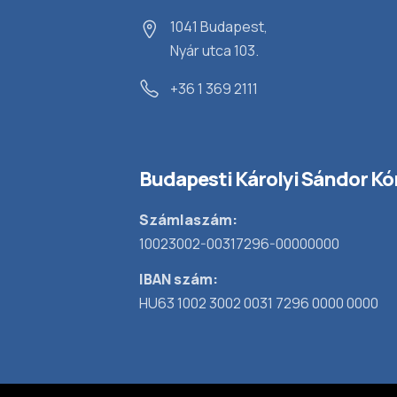
1041 Budapest,
Nyár utca 103.
+36 1 369 2111
Budapesti Károlyi Sándor Kó
Számlaszám:
10023002-00317296-00000000
IBAN szám:
HU63 1002 3002 0031 7296 0000 0000