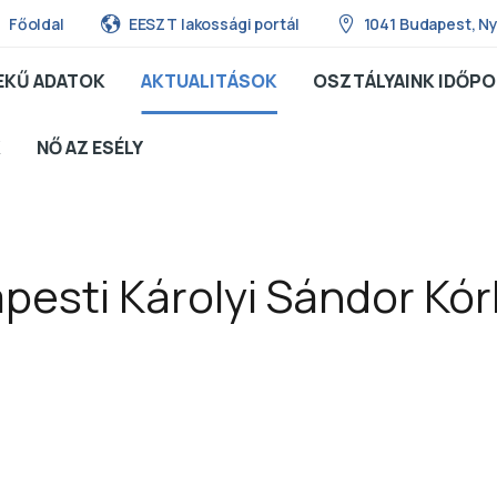
Főoldal
EESZT lakossági portál
1041 Budapest, Ny
EKŰ ADATOK
AKTUALITÁSOK
OSZTÁLYAINK IDŐPO
K
NŐ AZ ESÉLY
pesti Károlyi Sándor Kór