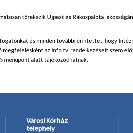
matosan törekszik Újpest és Rákospalota lakosságán
átogatónkat és minden további érintettet, hogy In
ó megfelelésként az Info tv. rendelkezéseit szem elő
S
menüpont alatt tájékozódhatnak.
Városi Kórház
telephely