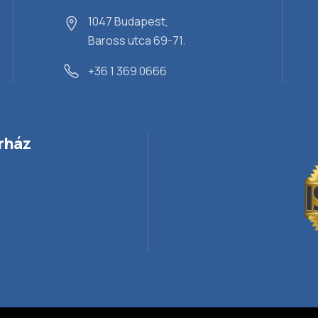
1047 Budapest,
Baross utca 69-71.
+36 1 369 0666
rház