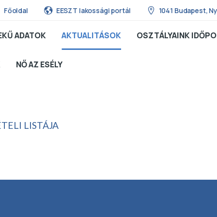
Főoldal
EESZT lakossági portál
1041 Budapest, Ny
EKŰ ADATOK
AKTUALITÁSOK
OSZTÁLYAINK IDŐPO
K
NŐ AZ ESÉLY
ELI LISTÁJA