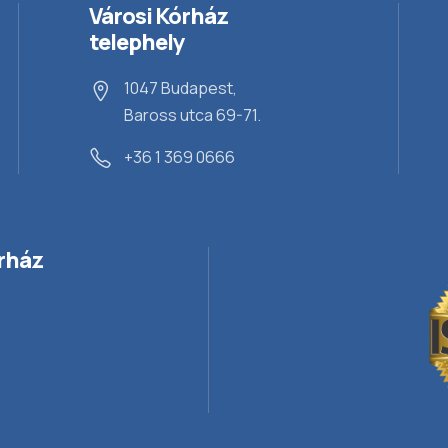
Városi Kórház
telephely
1047 Budapest,
Baross utca 69-71.
+36 1 369 0666
rház