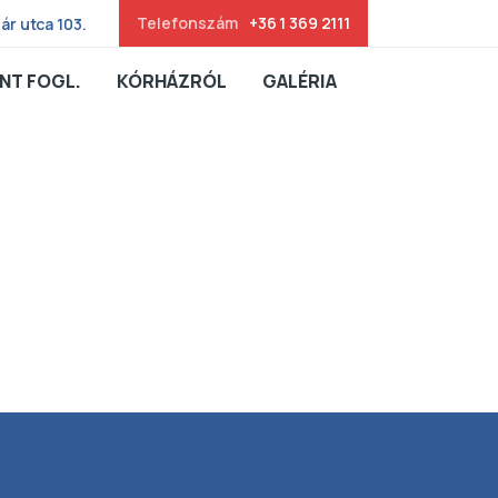
Telefonszám
+36 1 369 2111
ár utca 103.
NT FOGL.
KÓRHÁZRÓL
GALÉRIA