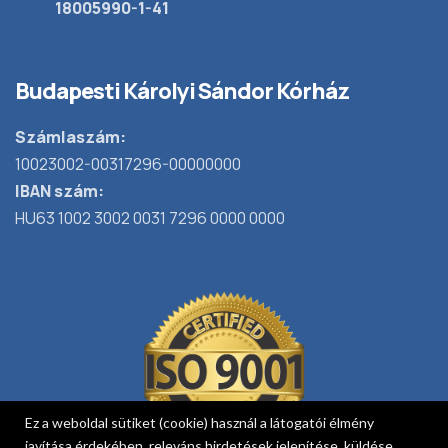
18005990-1-41
Budapesti Károlyi Sándor Kórház
Számlaszám:
10023002-00317296-00000000
IBAN szám:
HU63 1002 3002 0031 7296 0000 0000
Ez a weboldal sütiket (cookie) használ a látogatói élmény
javítása érdekében, releváns hirdetések jelenítése, küldése