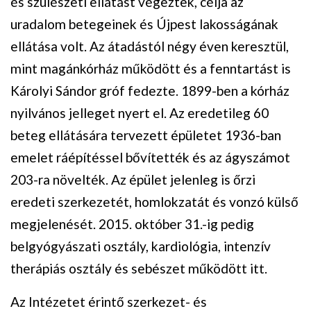
és szülészeti ellátást végeztek, célja az
uradalom betegeinek és Újpest lakosságának
ellátása volt. Az átadástól négy éven keresztül,
mint magánkórház működött és a fenntartást is
Károlyi Sándor gróf fedezte. 1899-ben a kórház
nyilvános jelleget nyert el. Az eredetileg 60
beteg ellátására tervezett épületet 1936-ban
emelet ráépítéssel bővítették és az ágyszámot
203-ra növelték. Az épület jelenleg is őrzi
eredeti szerkezetét, homlokzatát és vonzó külső
megjelenését. 2015. október 31.-ig pedig
belgyógyászati osztály, kardiológia, intenzív
therápiás osztály és sebészet működött itt.
Az Intézetet érintő szerkezet- és