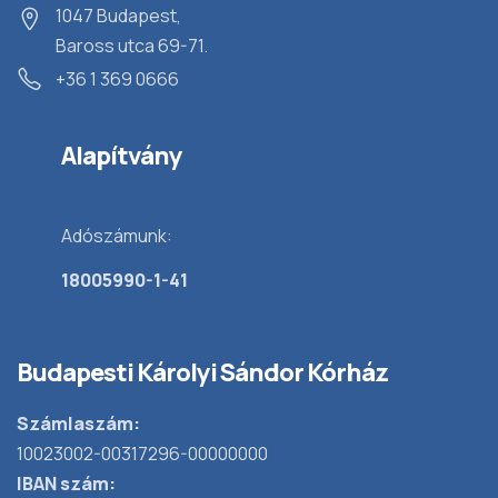
1047 Budapest,
Baross utca 69-71.
+36 1 369 0666
Alapítvány
Adószámunk:
18005990-1-41
Budapesti Károlyi Sándor Kórház
Számlaszám:
10023002-00317296-00000000
IBAN szám: