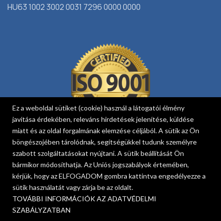
HU63 1002 3002 0031 7296 0000 0000
Ez a weboldal sütiket (cookie) használ a látogatói élmény
javítása érdekében, releváns hirdetések jelenítése, küldése
miatt és az oldal forgalmának elemzése céljából. A sütik az Ön
böngészojében tárolódnak, segítségükkel tudunk személyre
szabott szolgáltatásokat nyújtani. A sütik beállítását Ön
bármikor módosíthatja. Az Uniós jogszabályok értemében,
kérjük, hogy az ELFOGADOM gombra kattintva engedélyezze a
Egészségablak
sütik használatát vagy zárja be az oldalt.
Országos Online Várolista Rendszer
TOVÁBBI INFORMÁCIÓK AZ ADATVÉDELMI
EESZT lakossági portál
SZABÁLYZATBAN
Adatvédelem