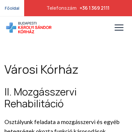
Telefonszám
+36 1 369 2111
Főoldal
Városi Kórház
II. Mozgásszervi
Rehabilitáció
Osztályunk feladata a mozgásszervi és egyéb
betegségek okozta funkció károsodások